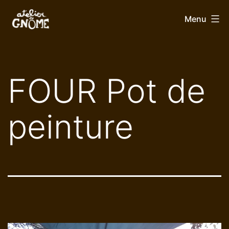
Aller
Atelier
Menu
au
du
contenu
Gnome
FOUR Pot de
peinture